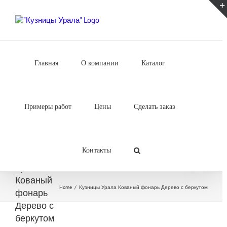
Skip
to
content
Главная
О компании
Каталог
Примеры работ
Цены
Сделать заказ
Контакты
Кузницы
Урала
Кованый
Home
/
Кузницы Урала Кованый фонарь Дерево с беркутом
фонарь
Дерево с
беркутом