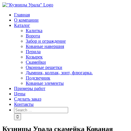
Skip
to
Главная
content
О компании
Каталог
Калитка
Ворота
Забор и ограждение
Кованые навершия
Перила
Козырек
Скамейки
Оконные решетки
Дымник, колпак, зонт, флюгарка.
Подсвечник
Кованые элементы
Примеры работ
Цены
Сделать заказ
Контакты
Search
for:
Кузницы Урала скамейка Кованая