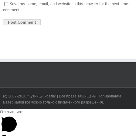
Save my name, email, and website in this browser for the next time I
comment.
(c) 2007-2018 "Кузницы Урала" | Все права защищены. Копирование
материалов возможно только с письменного разрешения.
Toggle
Открыть чат
Sliding
Bar
Area