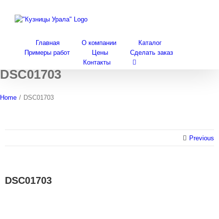
Skip
to
content
Главная
О компании
Каталог
Примеры работ
Цены
Сделать заказ
Контакты
DSC01703
Home
/
DSC01703
Previous
DSC01703