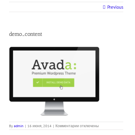
Previous
demo_content
к
By
admin
|
16 июня, 2014
|
Комментарии
отключены
записи
demo_content