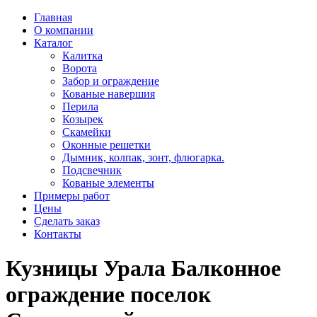
Главная
О компании
Каталог
Калитка
Ворота
Забор и ограждение
Кованые навершия
Перила
Козырек
Скамейки
Оконные решетки
Дымник, колпак, зонт, флюгарка.
Подсвечник
Кованые элементы
Примеры работ
Цены
Сделать заказ
Контакты
Кузницы Урала Балконное
ограждение поселок