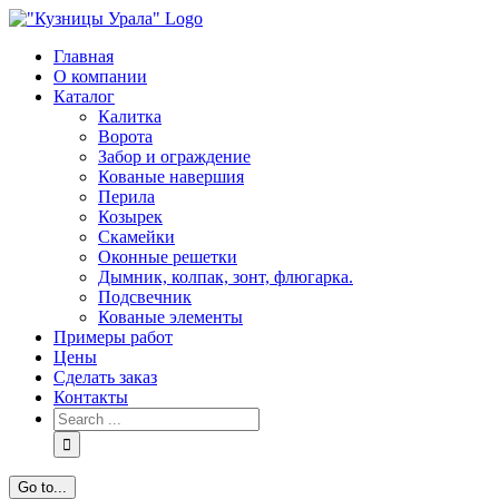
Skip
to
Главная
content
О компании
Каталог
Калитка
Ворота
Забор и ограждение
Кованые навершия
Перила
Козырек
Скамейки
Оконные решетки
Дымник, колпак, зонт, флюгарка.
Подсвечник
Кованые элементы
Примеры работ
Цены
Сделать заказ
Контакты
Search
for:
Go to...