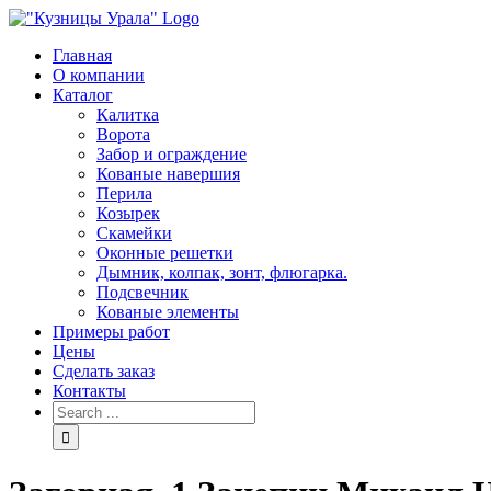
Skip
to
Главная
content
О компании
Каталог
Калитка
Ворота
Забор и ограждение
Кованые навершия
Перила
Козырек
Скамейки
Оконные решетки
Дымник, колпак, зонт, флюгарка.
Подсвечник
Кованые элементы
Примеры работ
Цены
Сделать заказ
Контакты
Search
for: