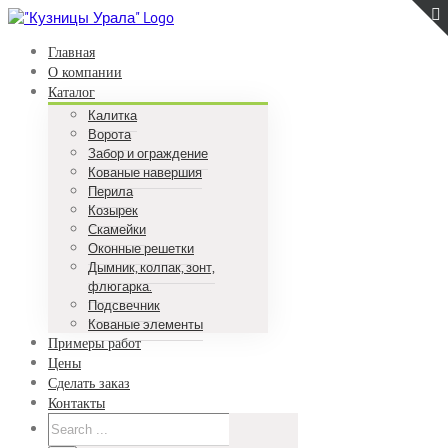
Skip
to
Главная
content
О компании
Каталог
Калитка
Ворота
Забор и ограждение
Кованые навершия
Перила
Козырек
Скамейки
Оконные решетки
Дымник, колпак, зонт,
флюгарка.
Подсвечник
Кованые элементы
Примеры работ
Цены
Сделать заказ
Контакты
Search
for: