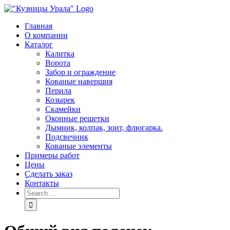
Skip
to
Главная
content
О компании
Каталог
Калитка
Ворота
Забор и ограждение
Кованые навершия
Перила
Козырек
Скамейки
Оконные решетки
Дымник, колпак, зонт, флюгарка.
Подсвечник
Кованые элементы
Примеры работ
Цены
Сделать заказ
Контакты
Search
for: