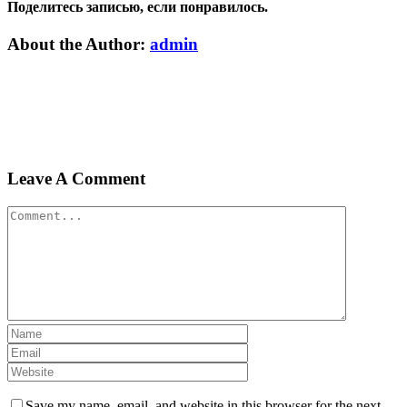
Поделитесь записью, если понравилось.
Vk
Email
About the Author:
admin
Leave A Comment
Comment
Save my name, email, and website in this browser for the next