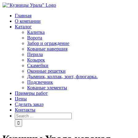
Skip
to
Главная
content
О компании
Каталог
Калитка
Ворота
Забор и ограждение
Кованые навершия
Перила
Козырек
Скамейки
Оконные решетки
Дымник, колпак, зонт, флюгарка.
Подсвечник
Кованые элементы
Примеры работ
Цены
Сделать заказ
Контакты
Search
for: