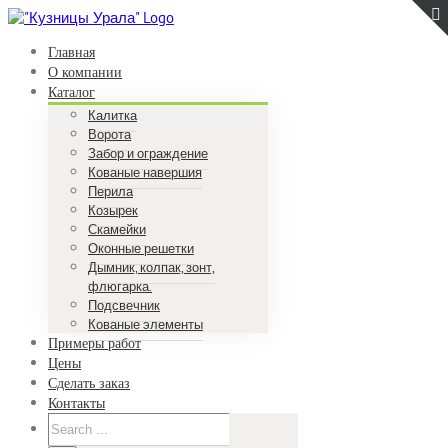
Skip
to
Главная
content
О компании
Каталог
Калитка
Ворота
Забор и ограждение
Кованые навершия
Перила
Козырек
Скамейки
Оконные решетки
Дымник, колпак, зонт,
флюгарка.
Подсвечник
Кованые элементы
Примеры работ
Цены
Сделать заказ
Контакты
Search
for: