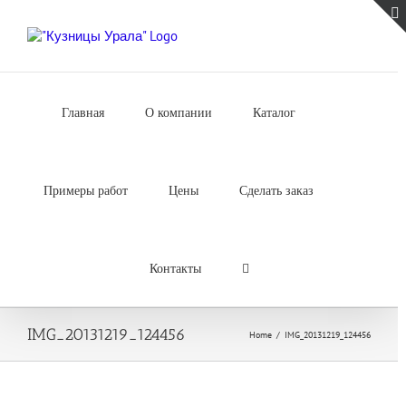
Skip
to
content
Главная
О компании
Каталог
Примеры работ
Цены
Сделать заказ
Контакты
IMG_20131219_124456
Home
/
IMG_20131219_124456