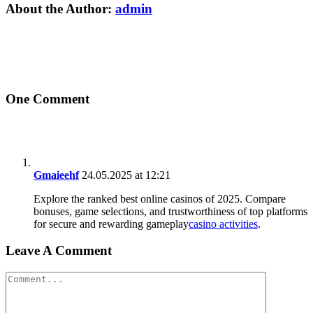
Vk
Email
About the Author:
admin
One Comment
Gmaieehf
24.05.2025 at 12:21
Explore the ranked best online casinos of 2025. Compare
bonuses, game selections, and trustworthiness of top platforms
for secure and rewarding gameplay
casino activities
.
Leave A Comment
Comment