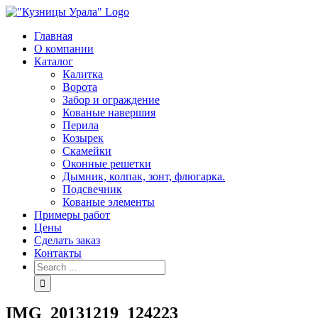
Skip
to
Главная
content
О компании
Каталог
Калитка
Ворота
Забор и ограждение
Кованые навершия
Перила
Козырек
Скамейки
Оконные решетки
Дымник, колпак, зонт, флюгарка.
Подсвечник
Кованые элементы
Примеры работ
Цены
Сделать заказ
Контакты
Search
for:
IMG_20131219_124223