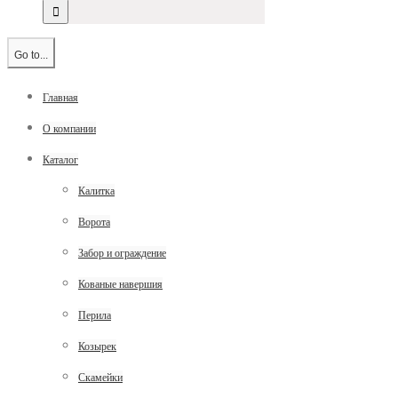
Go to...
Главная
О компании
Каталог
Калитка
Ворота
Забор и ограждение
Кованые навершия
Перила
Козырек
Скамейки