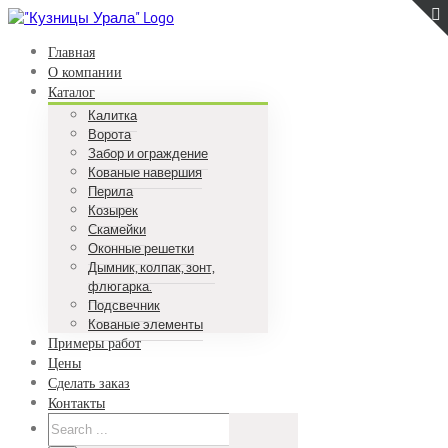
Skip
to
Главная
content
О компании
Каталог
Калитка
Ворота
Забор и ограждение
Кованые навершия
Перила
Козырек
Скамейки
Оконные решетки
Дымник, колпак, зонт,
флюгарка.
Подсвечник
Кованые элементы
Примеры работ
Цены
Сделать заказ
Контакты
Search
for: