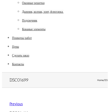
Оконные решетки
Дымник, колпак, зонт, флюгарка.
Подсвечник
Кованые элементы
Примеры работ
Цены
Сделать заказ
Контакты
DSC01699
Home
/
DSC01
Previous