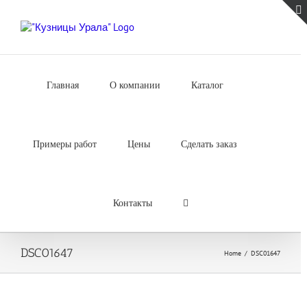
Skip
to
content
Главная
О компании
Каталог
Примеры работ
Цены
Сделать заказ
Контакты
DSC01647
Home
/
DSC01647