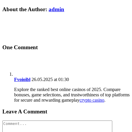
Vk
Email
About the Author:
admin
One Comment
Fvoioibl
26.05.2025 at 01:30
Explore the ranked best online casinos of 2025. Compare
bonuses, game selections, and trustworthiness of top platforms
for secure and rewarding gameplay
crypto casino
.
Leave A Comment
Comment