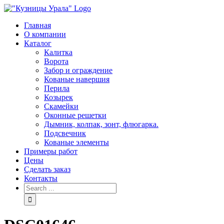
Skip
to
Главная
content
О компании
Каталог
Калитка
Ворота
Забор и ограждение
Кованые навершия
Перила
Козырек
Скамейки
Оконные решетки
Дымник, колпак, зонт, флюгарка.
Подсвечник
Кованые элементы
Примеры работ
Цены
Сделать заказ
Контакты
Search
for: