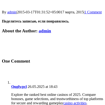
By
admin
|
2015-03-17T01:31:52+05:00
17 марта, 2015
|
1 Comment
Поделитесь записью, если понравилось.
Vk
Email
About the Author:
admin
One Comment
Qugfwpcl
26.05.2025 at 18:43
Explore the ranked best online casinos of 2025. Compare
bonuses, game selections, and trustworthiness of top platforms
for secure and rewarding gameplay
casino activities
.