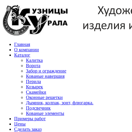
Skip
to
content
Главная
О компании
Каталог
Калитка
Ворота
Забор и ограждение
Кованые навершия
Перила
Козырек
Скамейки
Оконные решетки
Дымник, колпак, зонт, флюгарка.
Подсвечник
Кованые элементы
Примеры работ
Цены
Сделать заказ