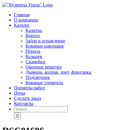
Skip
to
Главная
content
О компании
Каталог
Калитка
Ворота
Забор и ограждение
Кованые навершия
Перила
Козырек
Скамейки
Оконные решетки
Дымник, колпак, зонт, флюгарка.
Подсвечник
Кованые элементы
Примеры работ
Цены
Сделать заказ
Контакты
Search
for: