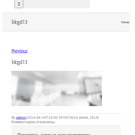
bkgd13
Home
/
bkg
Previous
bkgd13
By
admin
|
2014-06-16T18:00:39+05:00
16 июня, 2014
|
к
Комментарии
отключены
записи
bkgd13
Поделитесь записью, если понравилось.