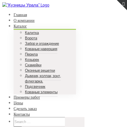
Skip
to
Главная
content
О компании
Каталог
Калитка
Ворота
Забор и ограждение
Кованые навершия
Перила
Козырек
Скамейки
Оконные решетки
Дымник, колпак, зонт,
флюгарка.
Подсвечник
Кованые элементы
Примеры работ
Цены
Сделать заказ
Контакты
Search
for: