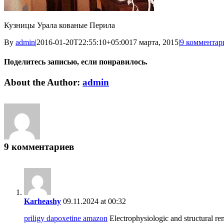
Кузницы Урала кованые Перила
By
admin
|
2016-01-20T22:55:10+05:00
17 марта, 2015
|
9 комментар
Поделитесь записью, если понравилось.
Vk
Email
About the Author:
admin
9 комментариев
Karheashy
09.11.2024 at 00:32
priligy dapoxetine amazon
Electrophysiologic and structural rem