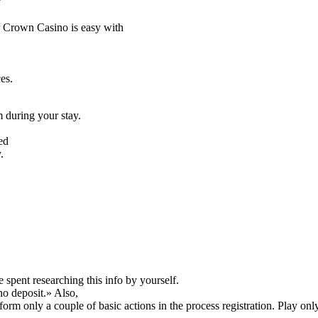
y
ar Crown Casino is easy with
es.
 during your stay.
ed
.
 spent researching this info by yourself.
no deposit.» Also,
rm only a couple of basic actions in the process registration. Play onl