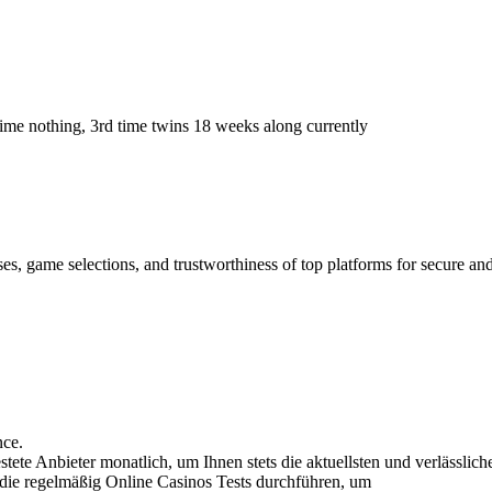
ime nothing, 3rd time twins 18 weeks along currently
es, game selections, and trustworthiness of top platforms for secure a
nce.
tete Anbieter monatlich, um Ihnen stets die aktuellsten und verlässlic
die regelmäßig Online Casinos Tests durchführen, um