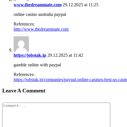
www.thedreammate.com
29.12.2025 at 11:25
online casino australia paypal
References:
http://www.thedreammate.com
https://jobstak.jp
29.12.2025 at 11:42
gamble online with paypal
References:
https://jobstak.jp/companies/paypal-online-casinos-best-us-ca
Leave A Comment
Comment