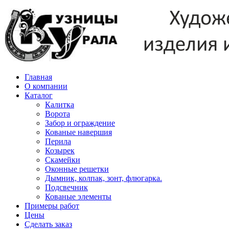
Skip
to
content
Главная
О компании
Каталог
Калитка
Ворота
Забор и ограждение
Кованые навершия
Перила
Козырек
Скамейки
Оконные решетки
Дымник, колпак, зонт, флюгарка.
Подсвечник
Кованые элементы
Примеры работ
Цены
Сделать заказ