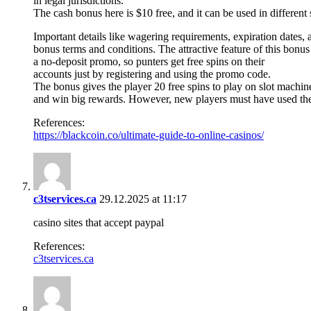
in legal jurisdictions.
The cash bonus here is $10 free, and it can be used in different 
Important details like wagering requirements, expiration dates, 
bonus terms and conditions. The attractive feature of this bonus is
a no-deposit promo, so punters get free spins on their
accounts just by registering and using the promo code.
The bonus gives the player 20 free spins to play on slot machin
and win big rewards. However, new players must have used 
References:
https://blackcoin.co/ultimate-guide-to-online-casinos/
c3tservices.ca
29.12.2025 at 11:17
casino sites that accept paypal
References:
c3tservices.ca