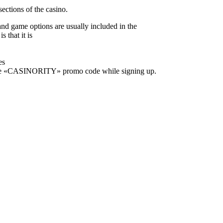
sections of the casino.
and game options are usually included in the
 that it is
es
the «CASINORITY» promo code while signing up.