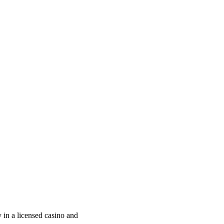
y in a licensed casino and