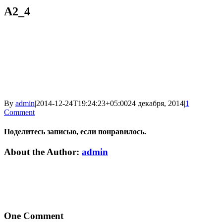
A2_4
By
admin
|
2014-12-24T19:24:23+05:00
24 декабря, 2014
|
1
Comment
Поделитесь записью, если понравилось.
Vk
Email
About the Author:
admin
One Comment