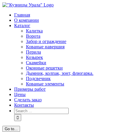
Skip
to
Главная
content
О компании
Каталог
Калитка
Ворота
Забор и ограждение
Кованые навершия
Перила
Козырек
Скамейки
Оконные решетки
Дымник, колпак, зонт, флюгарка.
Подсвечник
Кованые элементы
Примеры работ
Цены
Сделать заказ
Контакты
Search
for:
Go to...