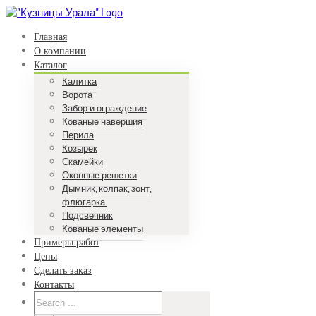
Skip
to
Главная
content
О компании
Каталог
Калитка
Ворота
Забор и ограждение
Кованые навершия
Перила
Козырек
Скамейки
Оконные решетки
Дымник, колпак, зонт,
флюгарка.
Подсвечник
Кованые элементы
Примеры работ
Цены
Сделать заказ
Контакты
Search
for: