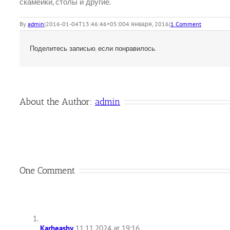
скамейки, столы и другие.
By
admin
|
2016-01-04T13:46:46+05:00
4 января, 2016
|
1 Comment
Поделитесь записью, если понравилось.
About the Author:
admin
One Comment
Karheashy
11.11.2024 at 19:16