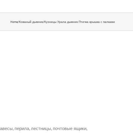
Home
/
Кованый дымник
/
Кузницы Урала дымник Птичка крышка с палками
авесы, перила, лестницы, почтовые ящики,