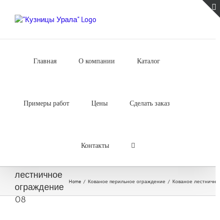
Skip
to
content
Главная
О компании
Каталог
Примеры работ
Цены
Сделать заказ
Контакты
Кованое
лестничное
Home
/
Кованое перильное ограждение
/
Кованое лестнично
ограждение
08