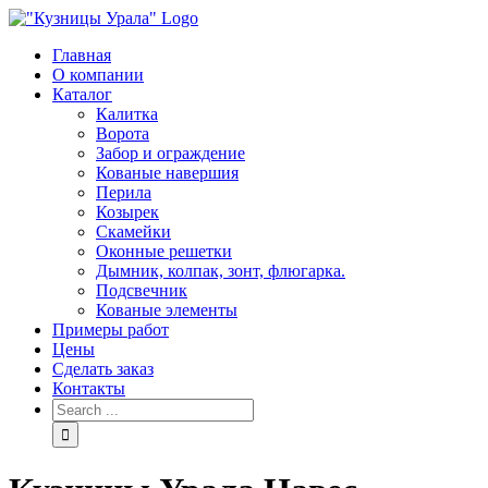
Skip
to
Главная
content
О компании
Каталог
Калитка
Ворота
Забор и ограждение
Кованые навершия
Перила
Козырек
Скамейки
Оконные решетки
Дымник, колпак, зонт, флюгарка.
Подсвечник
Кованые элементы
Примеры работ
Цены
Сделать заказ
Контакты
Search
for: