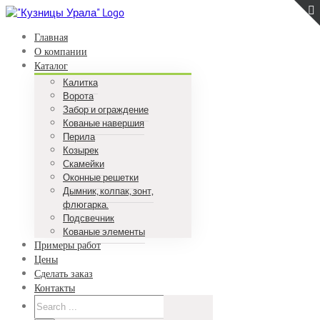
Skip
to
Главная
content
О компании
Каталог
Калитка
Ворота
Забор и ограждение
Кованые навершия
Перила
Козырек
Скамейки
Оконные решетки
Дымник, колпак, зонт,
флюгарка.
Подсвечник
Кованые элементы
Примеры работ
Цены
Сделать заказ
Контакты
Search
for: