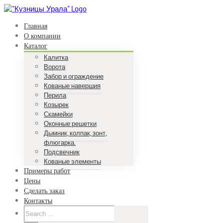
Skip
to
Главная
content
О компании
Каталог
Калитка
Ворота
Забор и ограждение
Кованые навершия
Перила
Козырек
Скамейки
Оконные решетки
Дымник, колпак, зонт,
флюгарка.
Подсвечник
Кованые элементы
Примеры работ
Цены
Сделать заказ
Контакты
Search
for: