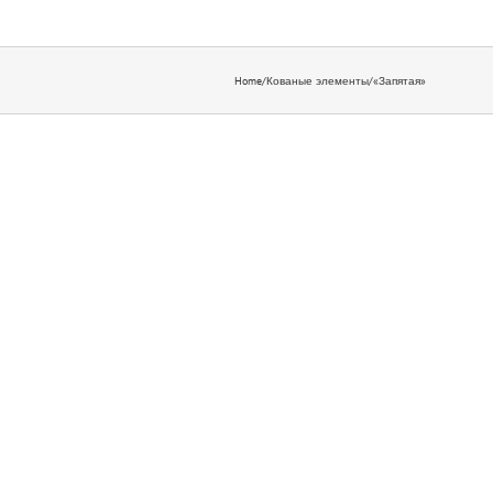
Home
/
Кованые элементы
/
«Запятая»