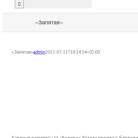
«Запятая»
«Запятая»
admin
2015-07-11T10:24:54+05:00
Кованые элементы от «Кузницы Урала» недорого: Барашки,