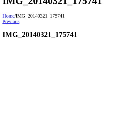
IMG_20140321_175741
Home
/
IMG_20140321_175741
Previous
IMG_20140321_175741