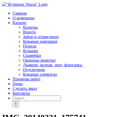
Skip
to
Главная
content
О компании
Каталог
Калитка
Ворота
Забор и ограждение
Кованые навершия
Перила
Козырек
Скамейки
Оконные решетки
Дымник, колпак, зонт, флюгарка.
Подсвечник
Кованые элементы
Примеры работ
Цены
Сделать заказ
Контакты
Search
for: