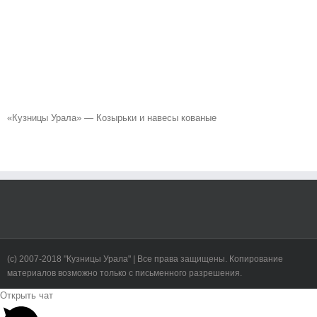
«Кузницы Урала» — Козырьки и навесы кованые
(c) 2007-2018 "Кузницы Урала" | Все права защищены. Копирование
материалов возможно только с письменного разрешения.
Toggle
Открыть чат
Sliding