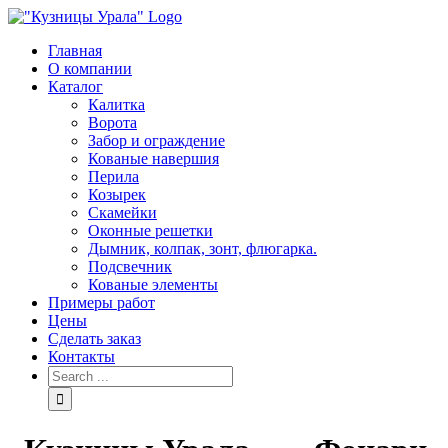
Skip
to
Главная
content
О компании
Каталог
Калитка
Ворота
Забор и ограждение
Кованые навершия
Перила
Козырек
Скамейки
Оконные решетки
Дымник, колпак, зонт, флюгарка.
Подсвечник
Кованые элементы
Примеры работ
Цены
Сделать заказ
Контакты
Search
for: