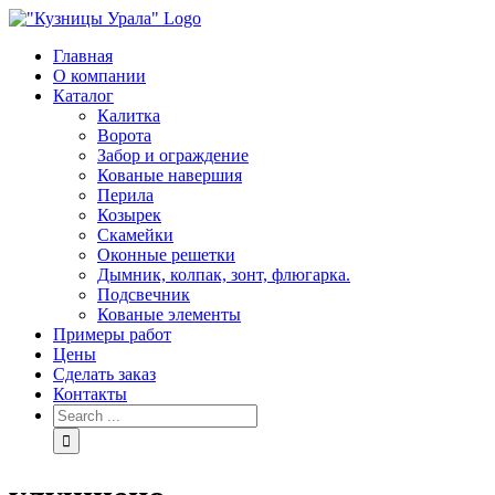
Skip
to
Главная
content
О компании
Каталог
Калитка
Ворота
Забор и ограждение
Кованые навершия
Перила
Козырек
Скамейки
Оконные решетки
Дымник, колпак, зонт, флюгарка.
Подсвечник
Кованые элементы
Примеры работ
Цены
Сделать заказ
Контакты
Search
for: