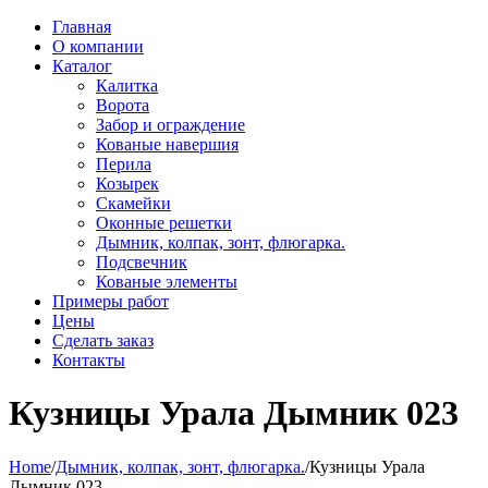
Главная
О компании
Каталог
Калитка
Ворота
Забор и ограждение
Кованые навершия
Перила
Козырек
Скамейки
Оконные решетки
Дымник, колпак, зонт, флюгарка.
Подсвечник
Кованые элементы
Примеры работ
Цены
Сделать заказ
Контакты
Кузницы Урала Дымник 023
Home
/
Дымник, колпак, зонт, флюгарка.
/
Кузницы Урала
Дымник 023