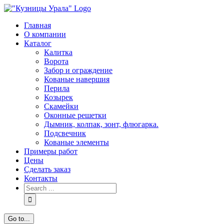
Skip
to
Главная
content
О компании
Каталог
Калитка
Ворота
Забор и ограждение
Кованые навершия
Перила
Козырек
Скамейки
Оконные решетки
Дымник, колпак, зонт, флюгарка.
Подсвечник
Кованые элементы
Примеры работ
Цены
Сделать заказ
Контакты
Search
for:
Go to...