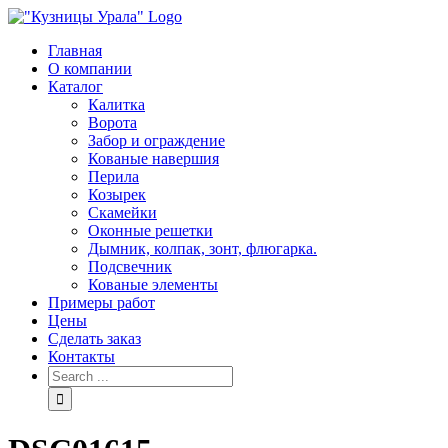
Skip
to
Главная
content
О компании
Каталог
Калитка
Ворота
Забор и ограждение
Кованые навершия
Перила
Козырек
Скамейки
Оконные решетки
Дымник, колпак, зонт, флюгарка.
Подсвечник
Кованые элементы
Примеры работ
Цены
Сделать заказ
Контакты
Search
for: