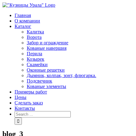
Skip
to
Главная
content
О компании
Каталог
Калитка
Ворота
Забор и ограждение
Кованые навершия
Перила
Козырек
Скамейки
Оконные решетки
Дымник, колпак, зонт, флюгарка.
Подсвечник
Кованые элементы
Примеры работ
Цены
Сделать заказ
Контакты
Search
for:
blog_3